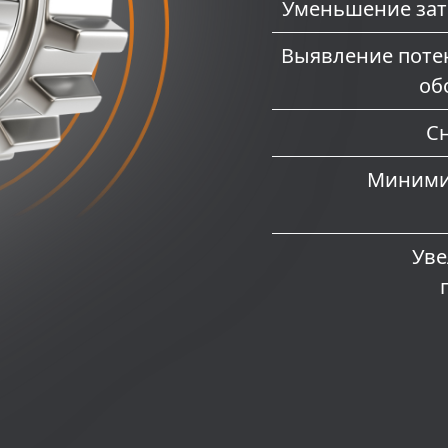
Уменьшение зат
Выявление поте
об
С
Минимиз
Уве