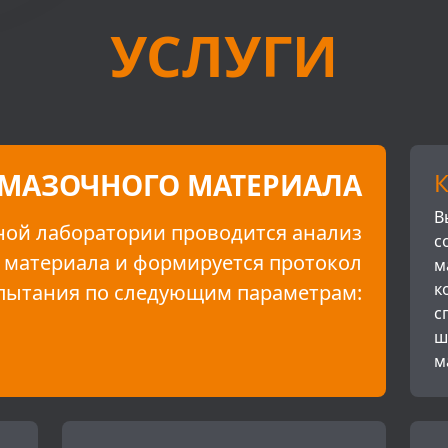
УСЛУГИ
СМАЗОЧНОГО МАТЕРИАЛА
В
ой лаборатории проводится анализ
с
 материала и формируется протокол
м
к
пытания по следующим параметрам:
с
ш
м