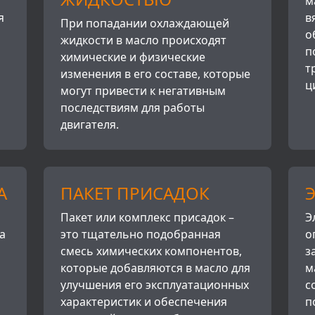
м
я
в
При попадании охлаждающей
о
жидкости в масло происходят
п
химические и физические
т
изменения в его составе, которые
ц
могут привести к негативным
последствиям для работы
двигателя.
А
ПАКЕТ ПРИСАДОК
Пакет или комплекс присадок –
Э
а
это тщательно подобранная
о
смесь химических компонентов,
з
которые добавляются в масло для
м
улучшения его эксплуатационных
с
характеристик и обеспечения
п